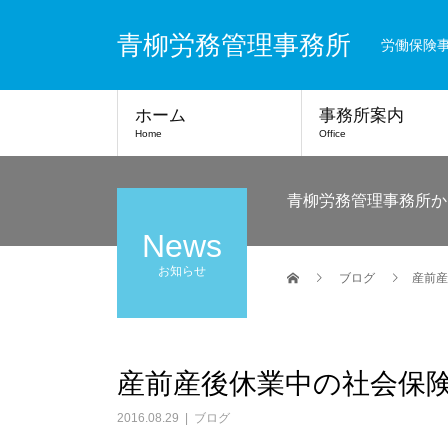
青柳労務管理事務所
労働保険
ホーム
事務所案内
Home
Office
青柳労務管理事務所か
News
お知らせ
ブログ
産前産
産前産後休業中の社会保
2016.08.29
ブログ