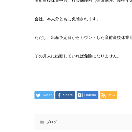
産前産後休業中も、社会保険料（健康保険、厚生年
会社、本人分ともに免除されます。
ただし、出産予定日からカウントした産前産後休業
その月末に出勤していれば免除になりません。
Tweet
Share
Hatena
RSS
ブログ