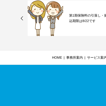
務組合を併設
第1期保険料の引落し・
込期限は8/22です
HOME
事務所案内
サービス案